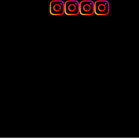
​Hidden in
Charcoal
​Nishinakasu
the west
grilled
Bar S
chicken ten
charcoal