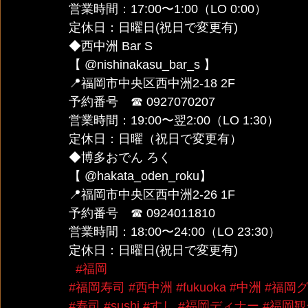
営業時間：17:00〜1:00（LO 0:00）
定休日：日曜日(祝日で変更有)
◆西中洲 Bar S 
【 @nishinakasu_bar_s 】
📍福岡市中央区西中洲2-18 2F
予約番号　☎︎ 0927070207
営業時間：19:00〜翌2:00（LO 1:30）
定休日：日曜（祝日で変更有）
◆博多おでん ろく 
【 @hakata_oden_roku】
📍福岡市中央区西中洲2-26 1F
予約番号　☎︎ 0924011810
営業時間：18:00〜24:00（LO 23:30）
定休日：日曜日(祝日で変更有)
#福岡
#福岡寿司
#西中洲
#fukuoka
#中洲
#福岡
#寿司
#sushi
#すし
#福岡ディナー
#福岡