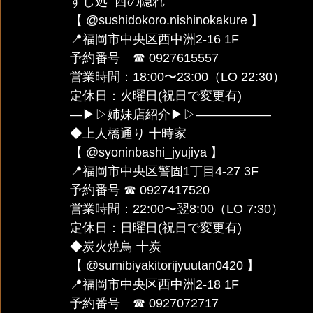
すし処  西の隠れ 
【 @sushidokoro.nishinokakure 】
📍福岡市中央区西中洲2-16 1F
予約番号　☎︎ 0927615557
営業時間：18:00〜23:00（LO 22:30）
定休日：火曜日(祝日で変更有)
—▶︎▷姉妹店紹介▶︎▷——————
◆上人橋通り 十時家 
【 @syoninbashi_jyujiya 】
📍福岡市中央区警固1丁目4-27 3F
予約番号 ☎︎ 0927417520
営業時間：22:00〜翌8:00（LO 7:30）
定休日：日曜日(祝日で変更有)
◆炭火焼鳥 十炭 
【 @sumibiyakitorijyuutan0420 】
📍福岡市中央区西中洲2-18 1F
予約番号　☎︎ 0927072717