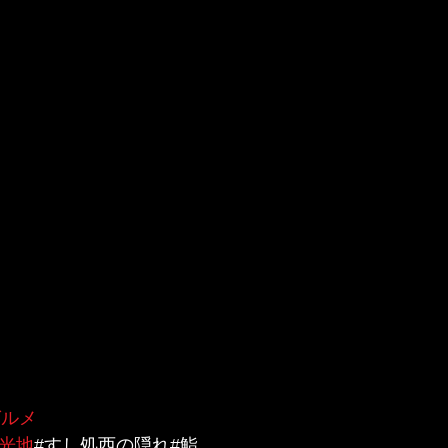
グルメ
観光地
#すし処西の隠れ#鮨