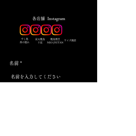
​各店舗 Instagram
​すし処
炭火焼鳥
焼鳥割烹
ワイズ商店
西の隠れ
十炭
NEO JYUTAN
名前
メールアドレス
電話番号