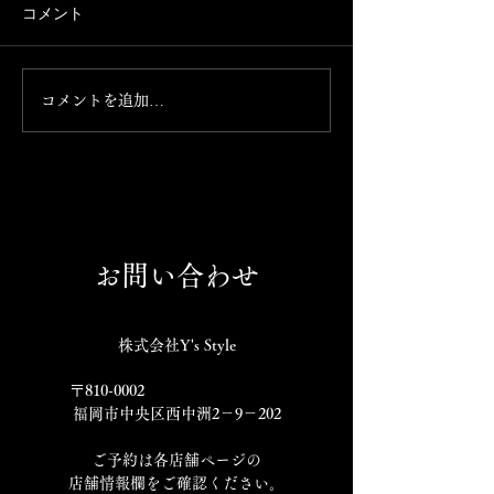
コメント
18時オープン！
コロナに負けるな！
コメントを追加…
お問い合わせ
株式会社Y's Style
〒810-0002
福岡市中央区西中洲2－9－202
​ご予約は各店舗ページの
店舗情報欄をご確認ください。