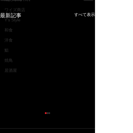
ワイズ商店
すべて表示
最新記事
Y's Style
和食
洋食
鮨
焼鳥
居酒屋