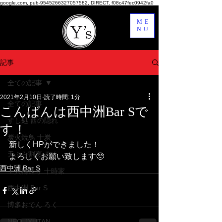
google.com, pub-9545266327057582, DIRECT, f08c47fec0942fa0
ME
NU
記事
全ての記事
2021年2月10日
読了時間: 1分
全ての記事
こんばんは西中洲Bar Sで
すし処 西の隠れ
す！
炭火焼鳥 十炭
新しくHPができました！
天ぷら割烹 ろく
よろしくお願い致します🥺
西中洲 Bar S
上人橋通り 十時家
西中洲 Bar S
博多おでん ろく
NEO JYUTAN