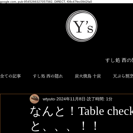
google.com, pub-9545266327057582, DIRECT, f08c47fec0942fa0
すし処 西の
全ての記事
すし処 西の隠れ
炭火焼鳥 十炭
天ぷら割烹
wtyuto
2024年11月8日
読了時間: 1分
博多おでん ろく
NEO JYUTAN
ワイズ商店
Y'
なんと！Table ch
と、、、！！