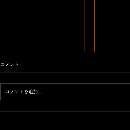
日本一の味噌
Instagr
コメント
酵母、酵素が生き生き 腸も超綺
携帯を新しく
麗になる！
Instagra
らこちらのア
コメントを追加…
参ります。