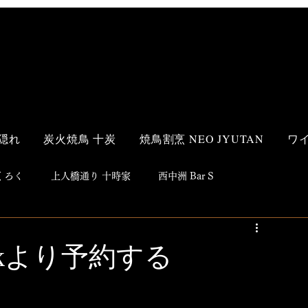
隠れ
炭火焼鳥 十炭
焼鳥割烹 NEO JYUTAN
ワ
 ろく
上人橋通り 十時家
西中洲 Bar S
s Style
和食
洋食
鮨
焼鳥
居酒屋
eckより予約する