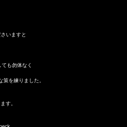
くださいますと
しても勿体なく
な策を練りました。
ります。
eck