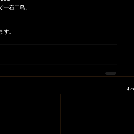
で一石二鳥。
ます。
す