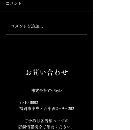
ろ、 Instagramが消えまし
本日お席ご案内で
コメント
た。 これからこちらのアカウ
の気分の方、お食
ントで発信して参ります。
まっておられない
のほどよろしくお
コメントを追加…
げます。 092-761-
お問い合わせ
株式会社Y's Style
〒810-0002
福岡市中央区西中洲2－9－202
​ご予約は各店舗ページの
店舗情報欄をご確認ください。