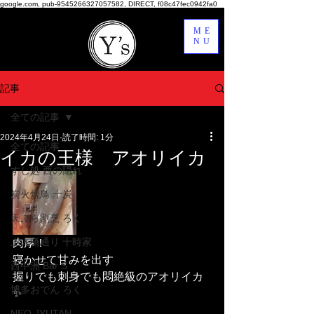
google.com, pub-9545266327057582, DIRECT, f08c47fec0942fa0
ME
NU
記事
全ての記事
2024年4月24日
読了時間: 1分
全ての記事
イカの王様 アオリイカ
すし処 西の隠れ
炭火焼鳥 十炭
天ぷら割烹 ろく
上人橋通り 十時家
肉厚！
寝かせて甘みを出す
西中洲 Bar S
握りでも刺身でも悶絶級のアオリイカ
博多おでん ろく
✨
NEO JYUTAN