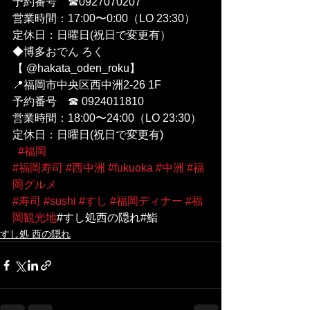
予約番号　☎︎0927070207
営業時間：17:00〜0:00（LO 23:30）
定休日：日曜日(祝日で変更有）
◆博多おでん ろく 
【 @hakata_oden_roku】
📍福岡市中央区西中洲2-26 1F
予約番号　☎︎ 0924011810
営業時間：18:00〜24:00（LO 23:30）
定休日：日曜日(祝日で変更有)
#福岡
#福岡寿司
#西中洲
#fukuoka
#中洲
#福
岡グルメ
#寿司
#sushi
#すし
#福岡ディナー
#福
岡観光地
#すし処西の隠れ#鮨
すし処 西の隠れ