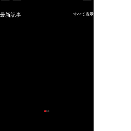
すべて表示
最新記事
Instagramが消えました。
7月13日日曜日
できます。
携帯を新しく買い替えたとこ