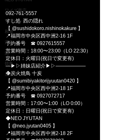
ワイズ商店
092-761-5557
すし処  西の隠れ 
Y's Style
【 @sushidokoro.nishinokakure 】
和食
📍福岡市中央区西中洲2-16 1F
洋食
予約番号　☎︎ 0927615557
営業時間：18:00〜23:00（LO 22:30）
鮨
定休日：火曜日(祝日で変更有)
焼鳥
—▶︎▷姉妹店紹介▶︎▷——————
◆炭火焼鳥 十炭 
居酒屋
【 @sumibiyakitorijyuutan0420 】
📍福岡市中央区西中洲2-18 1F
予約番号　☎︎ 0927072717
営業時間：17:00〜1:00（LO 0:00）
定休日：日曜日(祝日で変更有)
◆NEO JYUTAN
【 @neo.jyutan0405 】
📍福岡市中央区西中洲2-18 2F