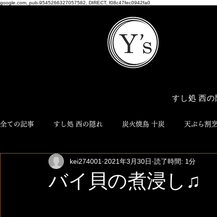
google.com, pub-9545266327057582, DIRECT, f08c47fec0942fa0
すし処 西の
全ての記事
すし処 西の隠れ
炭火焼鳥 十炭
天ぷら割烹
kei274001
2021年3月30日
読了時間: 1分
博多おでん ろく
NEO JYUTAN
ワイズ商店
Y'
バイ貝の煮浸し♫