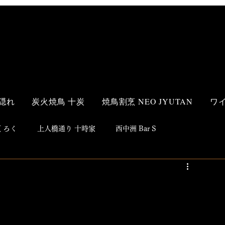
隠れ
炭火焼鳥 十炭
焼鳥割烹 NEO JYUTAN
ワ
 ろく
上人橋通り 十時家
西中洲 Bar S
s Style
和食
洋食
鮨
焼鳥
居酒屋