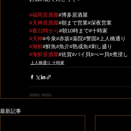
#福岡居酒屋
#博多居酒屋
#天神居酒屋
#朝まで営業#深夜営業
#夜22時から
#朝10時まで#十時家
#天神
#今泉#赤坂#薬院#警固#上人橋通り
#海鮮
#鮮魚#魚介#熟成魚#刺し盛り
#海鮮居酒屋
#佐賀#バイ貝#べー貝#煮浸し
上人橋通り 十時家
最新記事