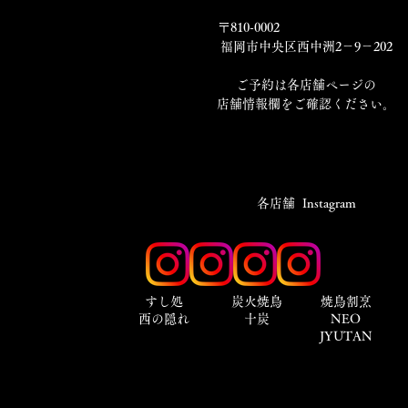
〒810-0002
福岡市中央区西中洲2－9－202
​ご予約は各店舗ページの
店舗情報欄をご確認ください。
​各店舗 Instagram
​すし処
炭火焼鳥
焼鳥割烹
西の隠れ
十炭
NEO
JYUTAN