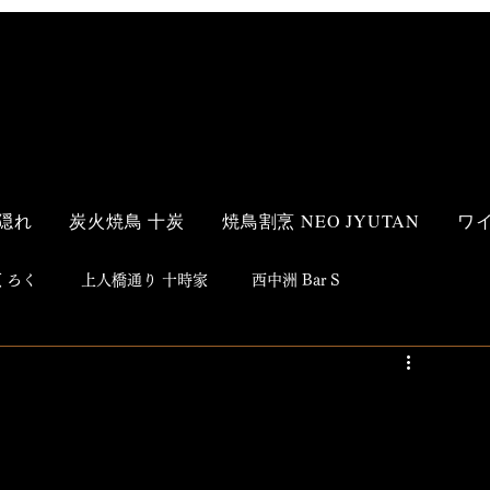
隠れ
炭火焼鳥 十炭
焼鳥割烹 NEO JYUTAN
ワ
 ろく
上人橋通り 十時家
西中洲 Bar S
s Style
和食
洋食
鮨
焼鳥
居酒屋