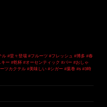
テル
#堂々登場
#フルーツ
#フレッシュ
#博多
#春
スキー
#乾杯
#オーセンティック
#バー
#おしゃ
ルーツカクテル
#美味しい
#シガー
#葉巻
#s
#3時