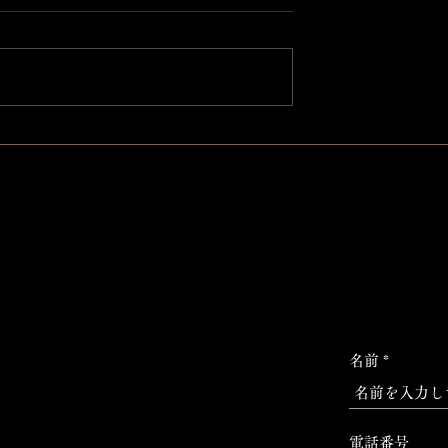
18時オープン！
けるな！
名前
電話番号