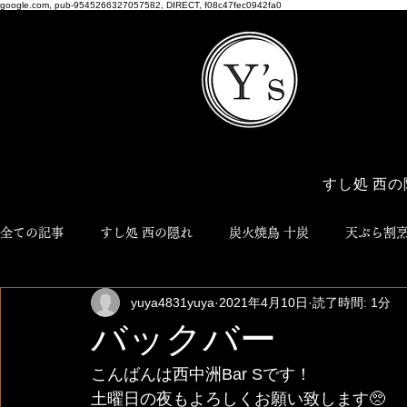
google.com, pub-9545266327057582, DIRECT, f08c47fec0942fa0
すし処 西の
全ての記事
すし処 西の隠れ
炭火焼鳥 十炭
天ぷら割烹
yuya4831yuya
2021年4月10日
読了時間: 1分
博多おでん ろく
NEO JYUTAN
ワイズ商店
Y'
バックバー
こんばんは西中洲Bar Sです！
土曜日の夜もよろしくお願い致します🥺