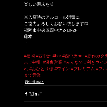
楽しい週末を🤙
※入店時のアルコール消毒に
ご協力よろしくお願い致します🤲
福岡市中央区西中洲2-18-2F
藤本
・
#福岡
#西中洲
#bar
#西中洲bar
#新作カク
吉
#中州
#深夜営業
#みんなで
#利きウイ
れ
#おひとり様
#ワイン
#プレミアム
#フ
まで営業
西中洲 Bar S