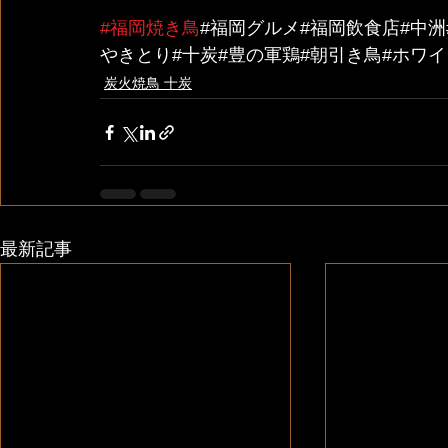
#福岡焼き鳥
#福岡グルメ#福岡飲食店#中洲
やきとり#十炭#豊の軍鶏#朝引き鳥#ホワ
炭火焼鳥 十炭
最新記事