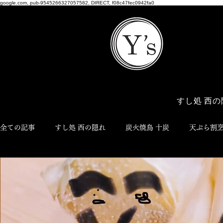
google.com, pub-9545266327057582, DIRECT, f08c47fec0942fa0
すし処 西の
全ての記事
すし処 西の隠れ
炭火焼鳥 十炭
天ぷら割烹
博多おでん ろく
NEO JYUTAN
ワイズ商店
Y'