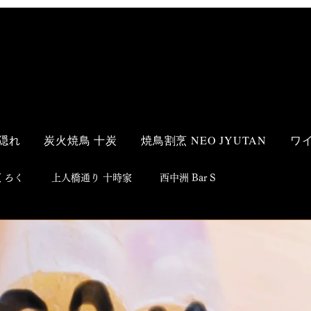
隠れ
炭火焼鳥 十炭
焼鳥割烹 NEO JYUTAN
ワ
 ろく
上人橋通り 十時家
西中洲 Bar S
s Style
和食
洋食
鮨
焼鳥
居酒屋