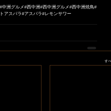
#中洲グルメ#西中洲#西中洲グルメ#西中洲焼鳥#
イトアスパラ#アスパラ#レモンサワー
す