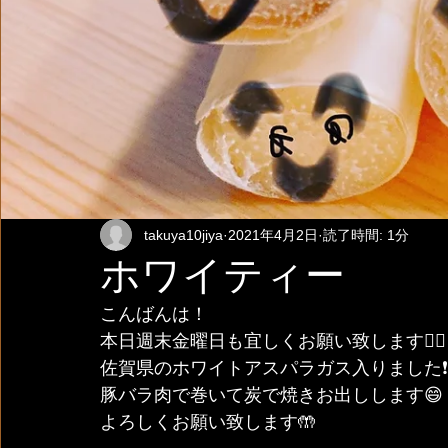
takuya10jiya
2021年4月2日
読了時間: 1分
ホワイティー
こんばんは！
本日週末金曜日も宜しくお願い致します🙇‍♀️
佐賀県のホワイトアスパラガス入りました❗️
豚バラ肉で巻いて炭で焼きお出しします😄
よろしくお願い致します🤲