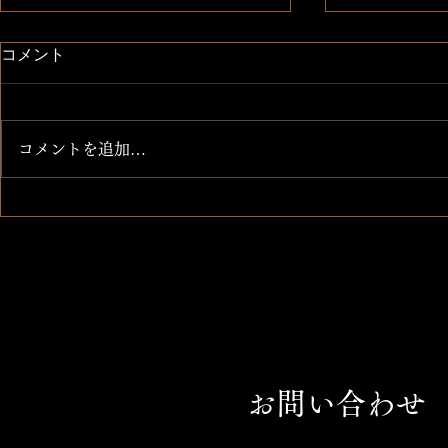
日本一の味噌
Instagr
コメント
酵母、酵素が生き生き 腸も超綺
携帯を新しく
麗になる！
Instagra
らこちらのア
コメントを追加…
参ります。
お問い合わせ