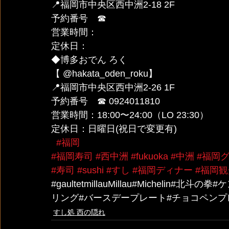
📍福岡市中央区西中洲2-18 2F
予約番号　☎︎ 
営業時間：
定休日：
◆博多おでん ろく 
【 @hakata_oden_roku】
📍福岡市中央区西中洲2-26 1F
予約番号　☎︎ 0924011810
営業時間：18:00〜24:00（LO 23:30）
定休日：日曜日(祝日で変更有)
#福岡
#福岡寿司
#西中洲
#fukuoka
#中洲
#福岡
#寿司
#sushi
#すし
#福岡ディナー
#福岡
#gaultetmillauMillau#Michel
リング#バースデープレート#チョコペンプ
すし処 西の隠れ