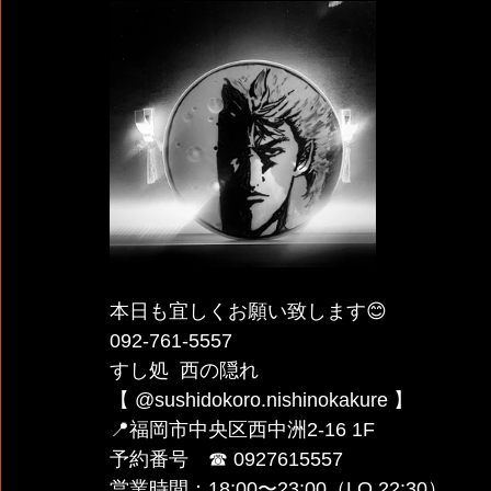
本日も宜しくお願い致します😊
092-761-5557
すし処  西の隠れ 
【 @sushidokoro.nishinokakure 】
📍福岡市中央区西中洲2-16 1F
予約番号　☎︎ 0927615557
営業時間：18:00〜23:00（LO 22:30）