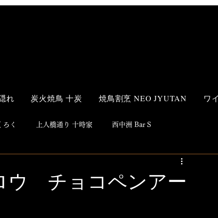
隠れ
炭火焼鳥 十炭
焼鳥割烹 NEO JYUTAN
ワ
 ろく
上人橋通り 十時家
西中洲 Bar S
s Style
和食
洋食
鮨
焼鳥
居酒屋
ロウ チョコペンアー