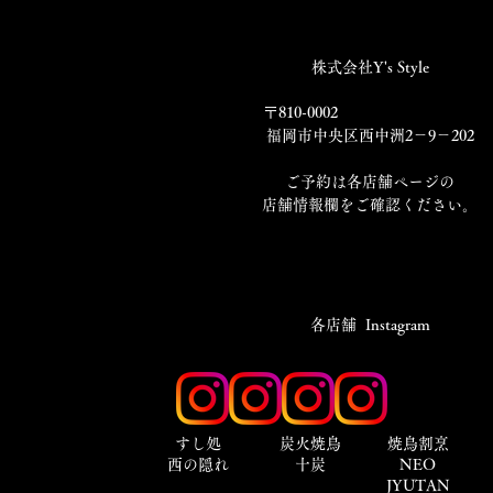
株式会社Y's Style
〒810-0002
福岡市中央区西中洲2－9－202
​ご予約は各店舗ページの
店舗情報欄をご確認ください。
​各店舗 Instagram
​すし処
炭火焼鳥
焼鳥割烹
西の隠れ
十炭
NEO
JYUTAN