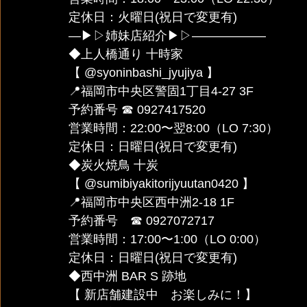
定休日：火曜日(祝日で変更有)
—▶︎▷姉妹店紹介▶︎▷——————
◆上人橋通り 十時家 
【 @syoninbashi_jyujiya 】
📍福岡市中央区警固1丁目4-27 3F
予約番号 ☎︎ 0927417520
営業時間：22:00〜翌8:00（LO 7:30）
定休日：日曜日(祝日で変更有)
◆炭火焼鳥 十炭 
【 @sumibiyakitorijyuutan0420 】
📍福岡市中央区西中洲2-18 1F
予約番号　☎︎ 0927072717
営業時間：17:00〜1:00（LO 0:00）
定休日：日曜日(祝日で変更有)
◆西中洲 BAR S 跡地
【 新店舗建設中　お楽しみに！】