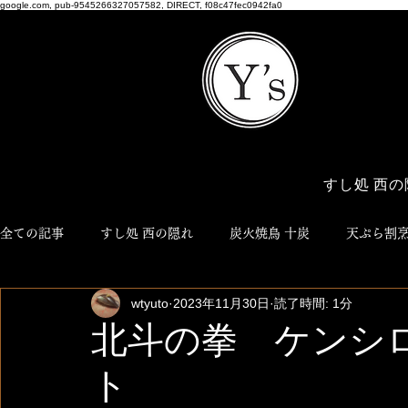
google.com, pub-9545266327057582, DIRECT, f08c47fec0942fa0
すし処 西の
全ての記事
すし処 西の隠れ
炭火焼鳥 十炭
天ぷら割烹
wtyuto
2023年11月30日
読了時間: 1分
博多おでん ろく
NEO JYUTAN
ワイズ商店
Y'
北斗の拳 ケンシ
ト