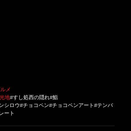
グルメ
観光地
#すし処西の隠れ#鮨
in#北斗の拳#ケンシロウ#チョコペン#チョコペンアート#テンパ
レート 