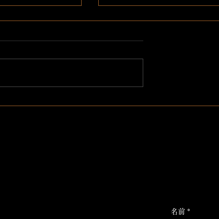
amが消えました。
7月13日日曜日お席ご案内
きます。
買い替えたところ、
mが消えました。 これか
本日お席ご案内できます 寿司
カウントで発信して
気分の方、お食事がまだ決ま
おられない方、ご検討のほど
しくお願い申し上げます。 092
761-5557
名前