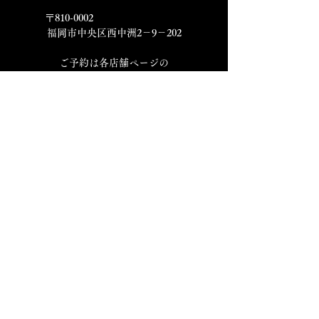
〒810-0002
福岡市中央区西中洲2－9－202
​ご予約は各店舗ページの
店舗情報欄をご確認ください。
​各店舗 Instagram
​すし処
炭火焼鳥
焼鳥割烹
ワイズ商店
西の隠れ
十炭
NEO JYUTAN
名前
メールアドレス