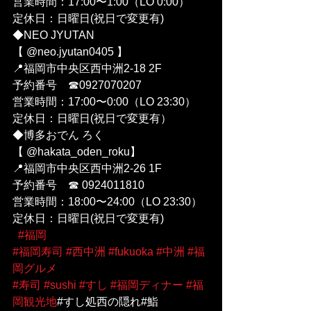
営業時間：17:00〜1:00（LO 0:00）
定休日：日曜日(祝日で変更有)
◆NEO JYUTAN
【 @neo.jyutan0405 】
📍福岡市中央区西中洲2-18 2F
予約番号　☎︎0927070207
営業時間：17:00〜0:00（LO 23:30）
定休日：日曜日(祝日で変更有）
◆博多おでん ろく 
【 @hakata_oden_roku】
📍福岡市中央区西中洲2-26 1F
予約番号　☎︎ 0924011810
営業時間：18:00〜24:00（LO 23:30）
定休日：日曜日(祝日で変更有)
#福岡
#福岡寿司
#西中洲
#fukuoka
#中洲
#福
岡グルメ
#寿司
#sushi
#すし
#福岡ディナー
#福
岡観光地
#すし処西の隠れ#鮨