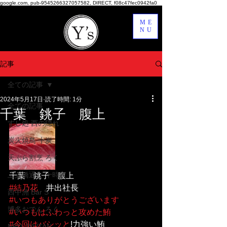
google.com, pub-9545266327057582, DIRECT, f08c47fec0942fa0
ME
NU
記事
全ての記事
2024年5月17日
読了時間: 1分
全ての記事
千葉 銚子 腹上
すし処 西の隠れ
炭火焼鳥 十炭
天ぷら割烹 ろく
上人橋通り 十時家
千葉　銚子　腹上
#結乃花
　井出社長
西中洲 Bar S
#いつもありがとうございます
博多おでん ろく
#いつもはふわっと攻めた鮪
#今回はバシッと
!力強い鮪
NEO JYUTAN