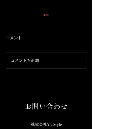
Instagramが消えました。
7月13日日曜日
できます。
携帯を新しく買い替えたとこ
ろ、 Instagramが消えまし
本日お席ご案内で
コメント
た。 これからこちらのアカウ
の気分の方、お食
ントで発信して参ります。
まっておられない
のほどよろしくお
コメントを追加…
げます。 092-761-
お問い合わせ
株式会社Y's Style