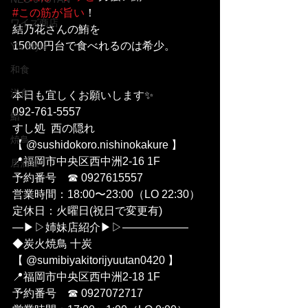
#この筋が旨い
！
ワイズ商店
結乃花さんの鮪を
15000円台で食べれるのは希少。
Y's Style
和食
洋食
本日も宜しくお願いします✨
092-761-5557
鮨
すし処  西の隠れ 
焼鳥
【 @sushidokoro.nishinokakure 】
📍福岡市中央区西中洲2-16 1F
居酒屋
予約番号　☎︎ 0927615557
営業時間：18:00〜23:00（LO 22:30）
定休日：火曜日(祝日で変更有)
—▶︎▷姉妹店紹介▶︎▷——————
◆炭火焼鳥 十炭 
【 @sumibiyakitorijyuutan0420 】
📍福岡市中央区西中洲2-18 1F
予約番号　☎︎ 0927072717