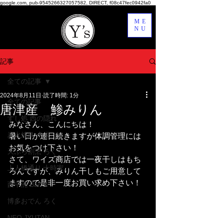
google.com, pub-9545266327057582, DIRECT, f08c47fec0942fa0
ME
NU
記事
全ての記事
2024年8月11日
読了時間: 1分
全ての記事
唐津産 鯵みりん
すし処 西の隠れ
みなさん、こんにちは！
炭火焼鳥 十炭
暑い日が連日続きますが体調管理には
お気をつけ下さい！
天ぷら割烹 ろく
さて、ワイズ商店では一夜干しはもち
上人橋通り 十時家
ろんですが、みりん干しもご用意して
ますので是非一度お買い求め下さい！
西中洲 Bar S
博多おでん ろく
NEO JYUTAN