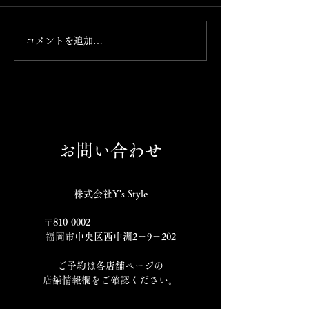
光ってます☆
長崎県松浦産
コメントを追加…
お問い合わせ
株式会社Y's Style
〒810-0002
福岡市中央区西中洲2－9－202
​ご予約は各店舗ページの
店舗情報欄をご確認ください。