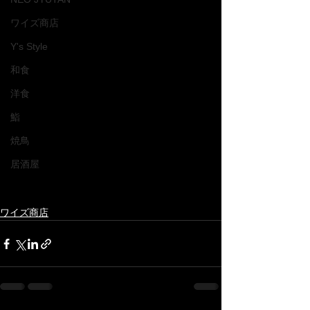
ワイズ商店
Y's Style
和食
洋食
鮨
焼鳥
居酒屋
ワイズ商店