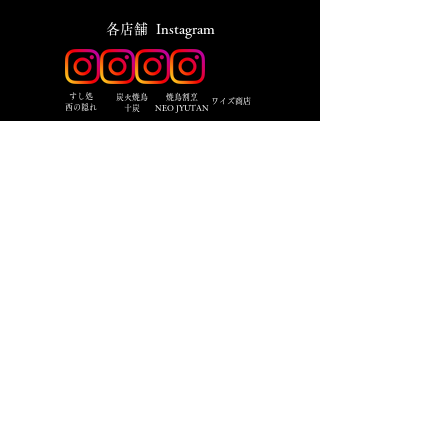
​各店舗 Instagram
​すし処
炭火焼鳥
焼鳥割烹
ワイズ商店
西の隠れ
十炭
NEO JYUTAN
名前
メールアドレス
電話番号
希望店舗