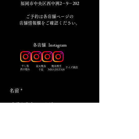
福岡市中央区西中洲2－9－202
​ご予約は各店舗ページの
店舗情報欄をご確認ください。
​各店舗 Instagram
​すし処
炭火焼鳥
焼鳥割烹
ワイズ商店
西の隠れ
十炭
NEO JYUTAN
名前
メールアドレス