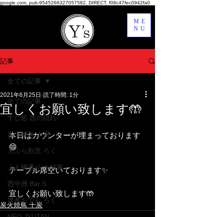
google.com, pub-9545266327057582, DIRECT, f08c47fec0942fa0
ME
NU
記事
全ての記事
2021年6月25日
読了時間: 1分
全ての記事
宜しくお願い致します🤲
すし処 西の隠れ
炭火焼鳥 十炭
本日はカウンターが埋まっております
😄
天ぷら割烹 ろく
上人橋通り 十時家
テーブル席空いております✨
西中洲 Bar S
宜しくお願い致します🤲
博多おでん ろく
炭火焼鳥 十炭
NEO JYUTAN