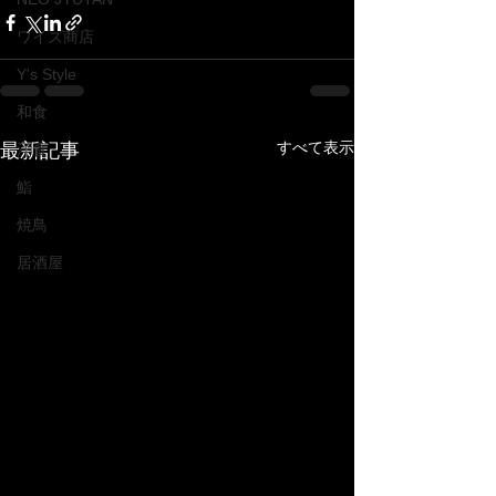
ワイズ商店
Y's Style
和食
すべて表示
最新記事
洋食
鮨
焼鳥
居酒屋