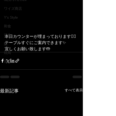
ワイズ商店
Y's Style
和食
洋食
本日カウンターが埋まっております🙇‍♀️
テーブルすぐにご案内できます✨
鮨
宜しくお願い致します🤲
焼鳥
居酒屋
すべて表示
最新記事