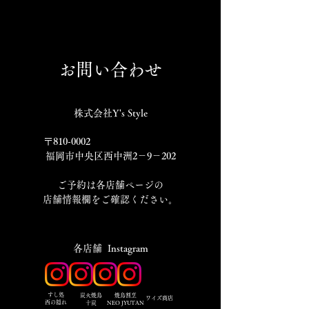
お問い合わせ
株式会社Y's Style
〒810-0002
福岡市中央区西中洲2－9－202
​ご予約は各店舗ページの
店舗情報欄をご確認ください。
​各店舗 Instagram
​すし処
炭火焼鳥
焼鳥割烹
ワイズ商店
西の隠れ
十炭
NEO JYUTAN