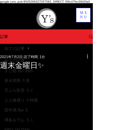
google.com, pub-9545266327057582, DIRECT, f08c47fec0942fa0
ME
NU
記事
全ての記事
2021年7月2日
読了時間: 1分
全ての記事
週末金曜日✨
すし処 西の隠れ
炭火焼鳥 十炭
天ぷら割烹 ろく
上人橋通り 十時家
西中洲 Bar S
博多おでん ろく
NEO JYUTAN