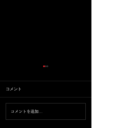
Instagramが消えました。
7月13日日曜日
できます。
携帯を新しく買い替えたとこ
ろ、 Instagramが消えまし
本日お席ご案内で
コメント
た。 これからこちらのアカウ
の気分の方、お食
ントで発信して参ります。
まっておられない
のほどよろしくお
コメントを追加…
げます。 092-761-