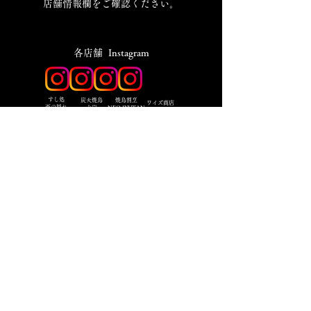
店舗情報欄をご確認ください。
​各店舗 Instagram
​すし処
炭火焼鳥
焼鳥割烹
ワイズ商店
西の隠れ
十炭
NEO JYUTAN
名前
メールアドレス
電話番号