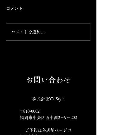
携帯を新しく買い替えたとこ
ろ、 Instagramが消えまし
本日お席ご案内で
コメント
た。 これからこちらのアカウ
の気分の方、お食
ントで発信して参ります。
まっておられない
のほどよろしくお
コメントを追加…
げます。 092-761-
お問い合わせ
株式会社Y's Style
〒810-0002
福岡市中央区西中洲2－9－202
​ご予約は各店舗ページの