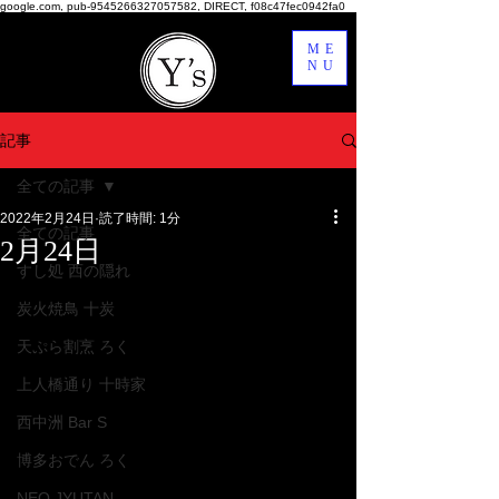
google.com, pub-9545266327057582, DIRECT, f08c47fec0942fa0
ME
NU
記事
全ての記事
2022年2月24日
読了時間: 1分
全ての記事
2月24日
すし処 西の隠れ
炭火焼鳥 十炭
天ぷら割烹 ろく
上人橋通り 十時家
西中洲 Bar S
博多おでん ろく
NEO JYUTAN