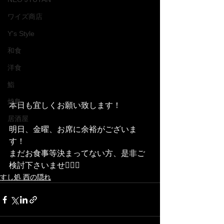
ワイズ商店
Y's Style
和食
洋食
鮨
焼鳥
本日も宜しくお願い致します！
居酒屋
明日、金曜、お席に余裕がございま
す！
まだお食事等決まってない方、是非ご
検討下さいませ🙇🏻‍♂️
すし処 西の隠れ