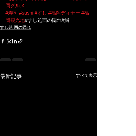
岡グルメ
#寿司
#sushi
#すし
#福岡ディナー
#福
岡観光地
#すし処西の隠れ#鮨
すし処 西の隠れ
すべて表示
最新記事