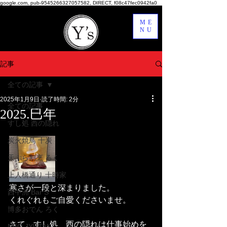
google.com, pub-9545266327057582, DIRECT, f08c47fec0942fa0
ME
NU
記事
全ての記事
2025年1月9日
読了時間: 2分
全ての記事
2025.巳年
すし処 西の隠れ
炭火焼鳥 十炭
天ぷら割烹 ろく
上人橋通り 十時家
寒さが一段と深まりました。
西中洲 Bar S
くれぐれもご自愛くださいませ。
博多おでん ろく
さて、すし処　西の隠れは仕事始めを
NEO JYUTAN