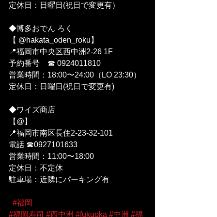
定休日：日曜日(祝日で変更有）
◆博多おでん ろく 
【 @hakata_oden_roku】
📍福岡市中央区西中洲2-26 1F
予約番号　☎︎ 0924011810
営業時間：18:00〜24:00（LO 23:30）
定休日：日曜日(祝日で変更有)
◆ワイズ商店
【@】
📍福岡市南区長住2-23-32-101
電話 ☎︎0927101633
営業時間：11:00〜18:00
定休日：不定休
駐車場：近隣にパーキング有
#福岡
#福岡寿司
#西中洲
#fukuoka
#中洲
#福