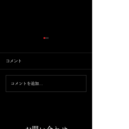
Instagramが消えました。
7月13日日曜日
できます。
携帯を新しく買い替えたとこ
ろ、 Instagramが消えまし
本日お席ご案内で
コメント
た。 これからこちらのアカウ
の気分の方、お食
ントで発信して参ります。
まっておられない
のほどよろしくお
コメントを追加…
げます。 092-761-