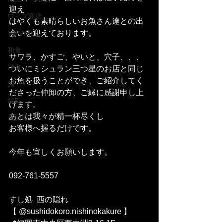
迎え
ワイズ商店
はやくも素晴らしいお魚さん達との出
会いを迎えております。
Y's Style
和食
サワラ、かすご、やいと、穴子、、、
洋食
ついにミシュラン三つ星のお店と同じ
お魚を扱うことができ、ご紹介してく
鮨
ださった仲卸の方、ご縁に感謝申し上
焼鳥
げます。
あとは我々が精一杯尽くし
居酒屋
お客様へ握るだけです。
今年も宜しくお願いします。
092-761-5557
すし処  西の隠れ 
【 @sushidokoro.nishinokakure 】