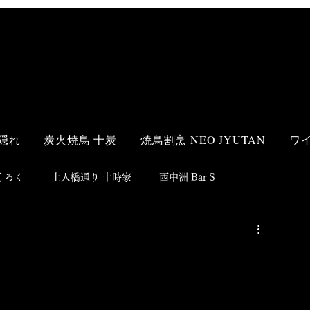
隠れ
炭火焼鳥 十炭
焼鳥割烹 NEO JYUTAN
ワ
 ろく
上人橋通り 十時家
西中洲 Bar S
s Style
和食
洋食
鮨
焼鳥
居酒屋