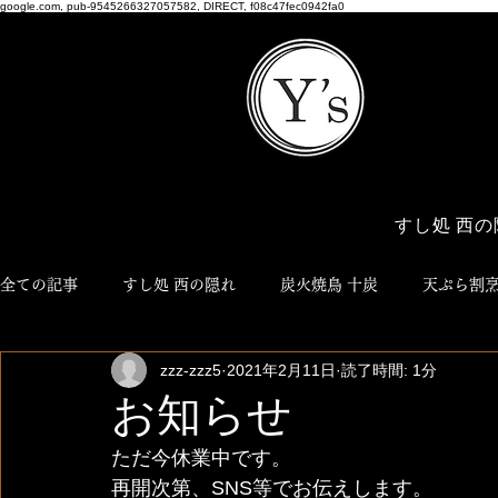
google.com, pub-9545266327057582, DIRECT, f08c47fec0942fa0
すし処 西の
全ての記事
すし処 西の隠れ
炭火焼鳥 十炭
天ぷら割烹
zzz-zzz5
2021年2月11日
読了時間: 1分
博多おでん ろく
NEO JYUTAN
ワイズ商店
Y'
お知らせ
ただ今休業中です。
再開次第、SNS等でお伝えします。