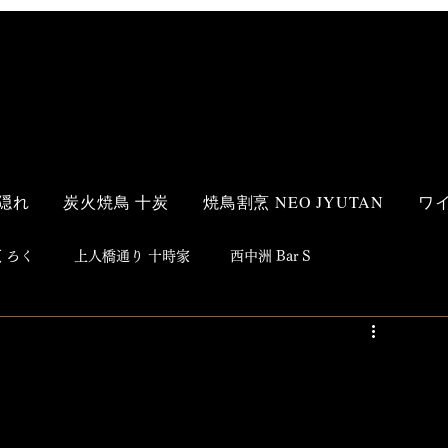
隠れ
炭火焼鳥 十炭
焼鳥割烹 NEO JYUTAN
ワ
 ろく
上人橋通り 十時家
西中洲 Bar S
s Style
和食
洋食
鮨
焼鳥
居酒屋