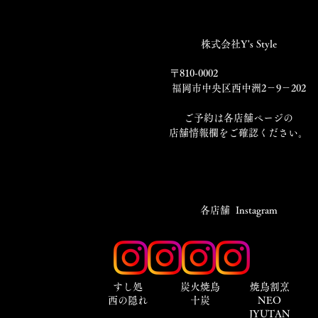
株式会社Y's Style
〒810-0002
福岡市中央区西中洲2－9－202
​ご予約は各店舗ページの
店舗情報欄をご確認ください。
​各店舗 Instagram
​すし処
炭火焼鳥
焼鳥割烹
西の隠れ
十炭
NEO
JYUTAN