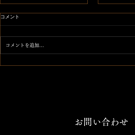
日本一の味噌
Instagr
コメント
酵母、酵素が生き生き 腸も超綺
携帯を新しく
麗になる！
Instagra
らこちらのア
コメントを追加…
参ります。
お問い合わせ