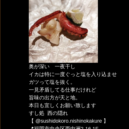
奥が深い　一夜干し
イカは特に一度ぐっと塩を入り込ませ
ガツって塩を抜く。
一見矛盾してる仕事だけれど
旨味の出方が天と地。
本日も宜しくお願い致します
すし処  西の隠れ 
【 @sushidokoro.nishinokakure 】
📍福岡市中央区西中洲2-16 1F