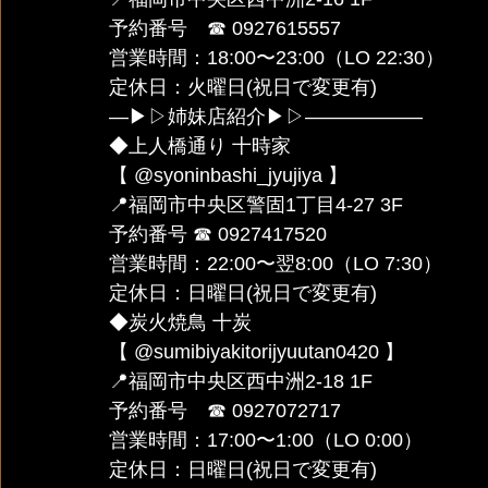
予約番号　☎︎ 0927615557
営業時間：18:00〜23:00（LO 22:30）
定休日：火曜日(祝日で変更有)
—▶︎▷姉妹店紹介▶︎▷——————
◆上人橋通り 十時家 
【 @syoninbashi_jyujiya 】
📍福岡市中央区警固1丁目4-27 3F
予約番号 ☎︎ 0927417520
営業時間：22:00〜翌8:00（LO 7:30）
定休日：日曜日(祝日で変更有)
◆炭火焼鳥 十炭 
【 @sumibiyakitorijyuutan0420 】
📍福岡市中央区西中洲2-18 1F
予約番号　☎︎ 0927072717
営業時間：17:00〜1:00（LO 0:00）
定休日：日曜日(祝日で変更有)