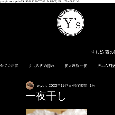
google.com, pub-9545266327057582, DIRECT, f08c47fec0942fa0
すし処 西の
全ての記事
すし処 西の隠れ
炭火焼鳥 十炭
天ぷら割烹
wtyuto
2023年1月7日
読了時間: 1分
博多おでん ろく
NEO JYUTAN
ワイズ商店
Y'
一夜干し