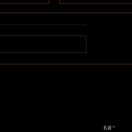
amが消えました。
7月13日日曜日お席ご案内
きます。
買い替えたところ、
mが消えました。 これか
本日お席ご案内できます 寿司
カウントで発信して
気分の方、お食事がまだ決ま
おられない方、ご検討のほど
しくお願い申し上げます。 092
761-5557
名前