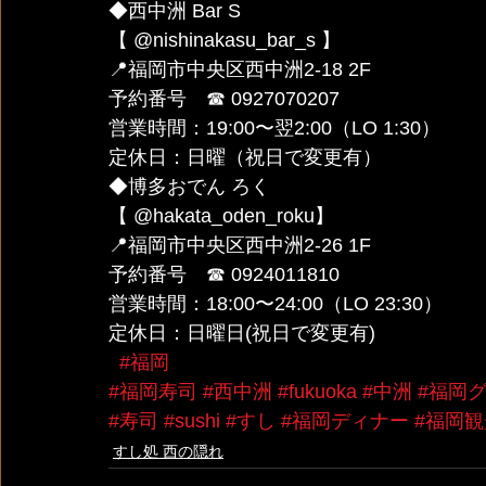
◆西中洲 Bar S 
【 @nishinakasu_bar_s 】
📍福岡市中央区西中洲2-18 2F
予約番号　☎︎ 0927070207
営業時間：19:00〜翌2:00（LO 1:30）
定休日：日曜（祝日で変更有）
◆博多おでん ろく 
【 @hakata_oden_roku】
📍福岡市中央区西中洲2-26 1F
予約番号　☎︎ 0924011810
営業時間：18:00〜24:00（LO 23:30）
定休日：日曜日(祝日で変更有)
#福岡
#福岡寿司
#西中洲
#fukuoka
#中洲
#福岡
#寿司
#sushi
#すし
#福岡ディナー
#福岡
すし処 西の隠れ