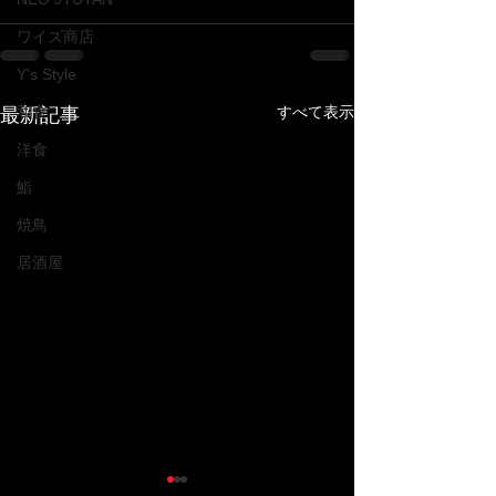
ワイズ商店
Y's Style
和食
すべて表示
最新記事
洋食
鮨
焼鳥
居酒屋