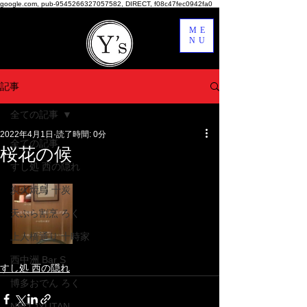
google.com, pub-9545266327057582, DIRECT, f08c47fec0942fa0
ME
NU
記事
全ての記事
2022年4月1日
読了時間: 0分
全ての記事
桜花の候
すし処 西の隠れ
炭火焼鳥 十炭
天ぷら割烹 ろく
上人橋通り 十時家
西中洲 Bar S
すし処 西の隠れ
博多おでん ろく
NEO JYUTAN