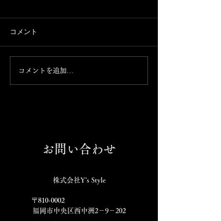
Instagramが消えました。
7月13日日曜日
できます。
携帯を新しく買い替えたとこ
ろ、 Instagramが消えまし
本日お席ご案内で
コメント
た。 これからこちらのアカウ
の気分の方、お食
ントで発信して参ります。
まっておられない
のほどよろしくお
コメントを追加…
げます。 092-761-
お問い合わせ
株式会社Y's Style
〒810-0002
福岡市中央区西中洲2－9－202