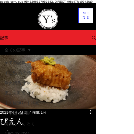
google.com, pub-9545266327057582, DIRECT, f08c47fec0942fa0
ME
NU
記事
全ての記事
全ての記事
すし処 西の隠れ
炭火焼鳥 十炭
天ぷら割烹 ろく
上人橋通り 十時家
2021年4月5日
読了時間: 1分
西中洲 Bar S
ぴえん
博多おでん ろく
・
NEO JYUTAN