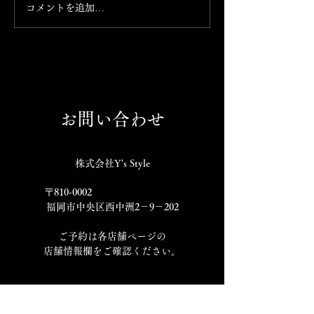
コメントを追加…
本日も寒いのでお出かけ
1月19日 本日もよろしくお
の際はお気を付けてくだ
願いします
さいませ！
お問い合わせ
株式会社Y's Style
〒810-0002
福岡市中央区西中洲2－9－202
​ご予約は各店舗ページの
店舗情報欄をご確認ください。
​各店舗 Instagram