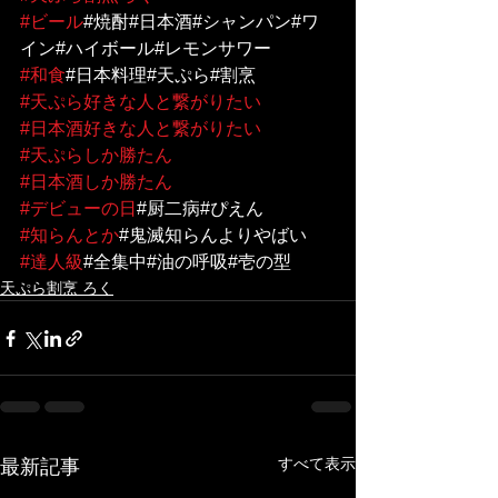
#ビール
#焼酎#日本酒#シャンパン#ワ
イン#ハイボール#レモンサワー
#和食
#日本料理#天ぷら#割烹
#天ぷら好きな人と繋がりたい
#日本酒好きな人と繋がりたい
#天ぷらしか勝たん
#日本酒しか勝たん
#デビューの日
#厨二病#ぴえん
#知らんとか
#鬼滅知らんよりやばい
#達人級
#全集中#油の呼吸#壱の型
天ぷら割烹 ろく
すべて表示
最新記事