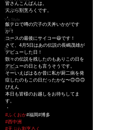
皆さんこんばんは。
ワイズ商店
天ぷら割烹ろくです。
・
Y's Style
飯テロで噂の穴子の天丼いかがです
和食
か！
コースの最後にサイコー😃です！
洋食
さて、4月5日はあの伝説の長嶋茂雄が
鮨
デビューした日！
焼鳥
数々の伝説を残したのもありこの日を
デビューの日とも言うそうです。
居酒屋
そーいえばはるか昔に私が厨二病を発
症したのもこの日だったかな〜🙃🙃🙃
ぴえん
本日も皆様のお越しをお待ちしてま
す。
・
#ふくおか
#福岡#博多
#西中洲
#天ぷら割烹ろく