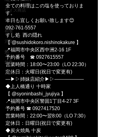
全ての料理はこの塩を使っておりま
ワイズ商店
す。
本日も宜しくお願い致します😊
Y's Style
092-761-5557
和食
すし処  西の隠れ 
洋食
【 @sushidokoro.nishinokakure 】
📍福岡市中央区西中洲2-16 1F
鮨
予約番号　☎︎ 0927615557
焼鳥
営業時間：18:00〜23:00（LO 22:30）
定休日：火曜日(祝日で変更有)
居酒屋
—▶︎▷姉妹店紹介▶︎▷——————
◆上人橋通り 十時家 
【 @syoninbashi_jyujiya 】
📍福岡市中央区警固1丁目4-27 3F
予約番号 ☎︎ 0927417520
営業時間：22:00〜翌8:00（LO 7:30）
定休日：日曜日(祝日で変更有)
◆炭火焼鳥 十炭 