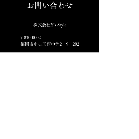
お問い合わせ
株式会社Y's Style
〒810-0002
福岡市中央区西中洲2－9－202
​ご予約は各店舗ページの
店舗情報欄をご確認ください。
​各店舗 Instagram
​すし処
炭火焼鳥
焼鳥割烹
ワイズ商店
西の隠れ
十炭
NEO JYUTAN
名前