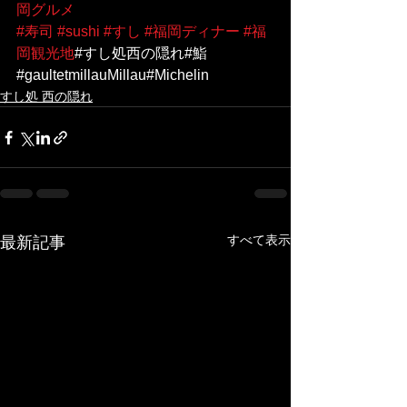
岡グルメ
#寿司
#sushi
#すし
#福岡ディナー
#福
岡観光地
#すし処西の隠れ#鮨
#gaultetmillauMillau#Michelin
すし処 西の隠れ
すべて表示
最新記事