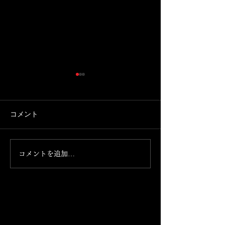
Instagramが消えました。
7月13日日曜日
できます。
携帯を新しく買い替えたとこ
ろ、 Instagramが消えまし
本日お席ご案内で
コメント
た。 これからこちらのアカウ
の気分の方、お食
ントで発信して参ります。
まっておられない
のほどよろしくお
コメントを追加…
げます。 092-761-