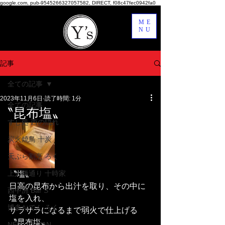
google.com, pub-9545266327057582, DIRECT, f08c47fec0942fa0
ME
NU
記事
全ての記事
2023年11月6日
読了時間: 1分
全ての記事
〝昆布塩〟
すし処 西の隠れ
炭火焼鳥 十炭
天ぷら割烹 ろく
上人橋通り 十時家
〝塩〟
日高の昆布から出汁を取り、その中に
西中洲 Bar S
塩を入れ、
博多おでん ろく
サラサラになるまで弱火で仕上げる
〝昆布塩〟
NEO JYUTAN