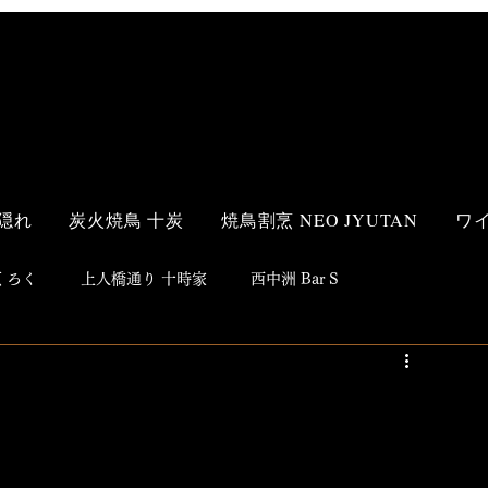
隠れ
炭火焼鳥 十炭
焼鳥割烹 NEO JYUTAN
ワ
 ろく
上人橋通り 十時家
西中洲 Bar S
s Style
和食
洋食
鮨
焼鳥
居酒屋