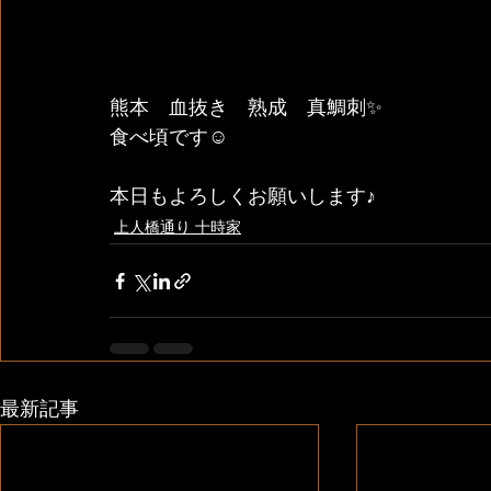
熊本　血抜き　熟成　真鯛刺✨
食べ頃です☺️
本日もよろしくお願いします♪
上人橋通り 十時家
最新記事