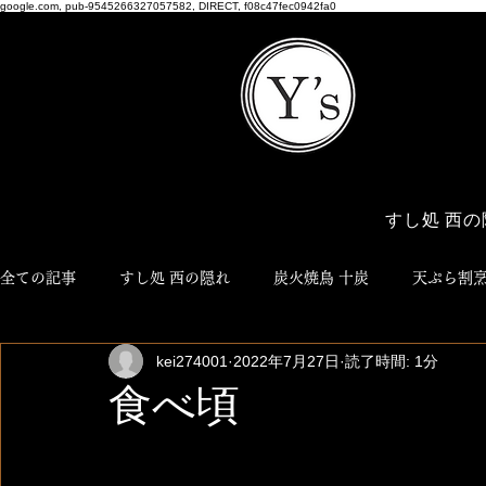
google.com, pub-9545266327057582, DIRECT, f08c47fec0942fa0
すし処 西の
全ての記事
すし処 西の隠れ
炭火焼鳥 十炭
天ぷら割烹
kei274001
2022年7月27日
読了時間: 1分
博多おでん ろく
NEO JYUTAN
ワイズ商店
Y'
食べ頃