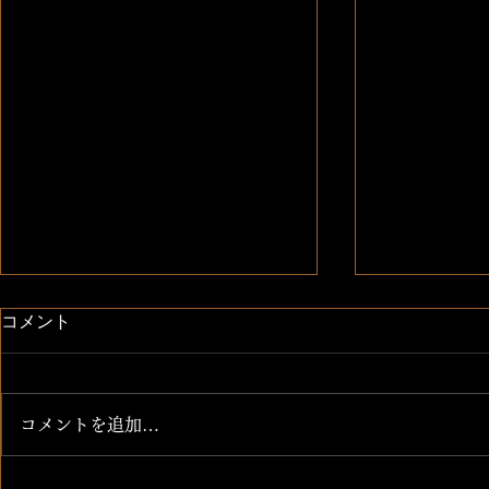
コメント
北海道 つ
コメントを追加…
太刀魚 アスパラ巻き天ぷら