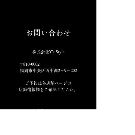
お問い合わせ
株式会社Y's Style
〒810-0002
福岡市中央区西中洲2－9－202
​ご予約は各店舗ページの
店舗情報欄をご確認ください。
​各店舗 Instagram
​すし処
炭火焼鳥
焼鳥割烹
ワイズ商店
西の隠れ
十炭
NEO JYUTAN