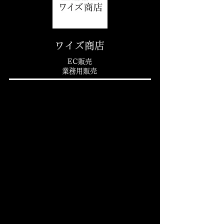
​ワイズ商店
EC販売​
​業務用販売
炭火焼鳥 十炭
営業時間：17:00〜0:00
​定休日：日曜日(祝日で変更有)