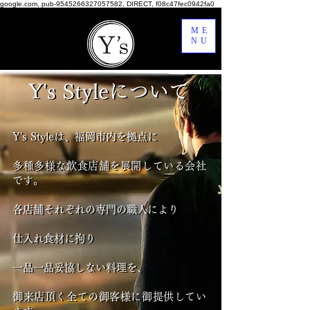
google.com, pub-9545266327057582, DIRECT, f08c47fec0942fa0
ME
NU
Y's Styleについて
Y's Styleについて
Y's Styleは、福岡市内を拠点に
Y's Styleは、福岡市内を拠点に
多種多様な飲食店舗を展開している会社
多種多様な飲食店舗を展開している会社
です。
です。
各店舗それぞれの専門の職人により
各店舗それぞれの専門の職人により
仕入れ食材に拘り
仕入れ食材に拘り
一品一品妥協しない料理を、
一品一品妥協しない料理を、
御来店頂く全ての御客様に御提供してい
御来店頂く全ての御客様に御提供してい