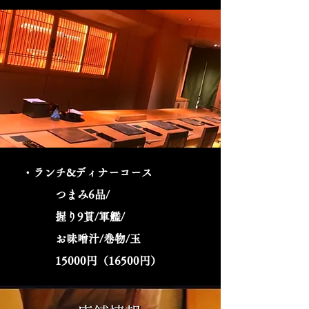
・ランチ&ディナーコース
つまみ6品/
握り9貫/軍艦/
​ お味噌汁/巻物/玉
15000円（16500円）