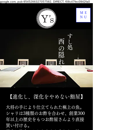
google.com, pub-9545266327057582, DIRECT, f08c47fec0942fa0
ME
NU
西の隠れ
すし処
【進化し、深化をやめない鮨屋】
大将の手により仕立てられた極上の魚。
シャリは3種類のお酢を合わせ、創業300
年以上の歴史をもつお酢屋さんより直接
買い付ける。