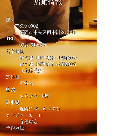
店鋪情報
店鋪情報
住所
住所
〒810-0002
〒810-0002
​福岡市中央区西中洲2-16 1F
​福岡市中央区西中洲2-16 1F
TEL
TEL
092-761-5557
092-761-5557
営業時間
営業時間
​ 昼の部 11時30分〜14時30分
​ 昼の部 11時30分〜14時30分
夜の部 18時00分～23時00分
夜の部 18時00分～23時00分
（全席禁煙）
（全席禁煙）
定休日
定休日
不定休
不定休
席数
席数
カウンター8席
カウンター8席
駐車場
駐車場
近隣にパーキング有
近隣にパーキング有
クレジットカード
クレジットカード
​ 各種対応
​ 各種対応
​予約方法
​予約方法