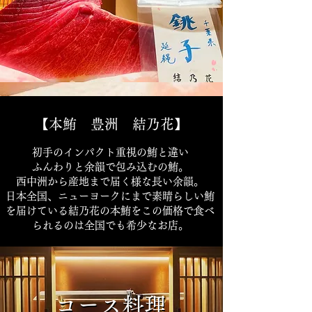
【本鮪 豊洲 結乃花】
初手のインパクト重視の鮪と違い
ふんわりと余韻で包み込むの鮪。
西中洲から産地まで届く様な長い余韻。
日本全国、ニューヨークにまで素晴らしい鮪
を届けている結乃花の本鮪をこの価格で食べ
られるのは全国でも希少なお店。
コース料理
コース料理