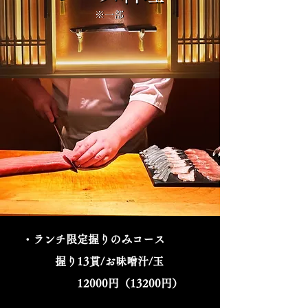
※一部
※一部
・ランチ限定握りのみコース
握り13貫/お味噌汁/玉
12000円（13200円）