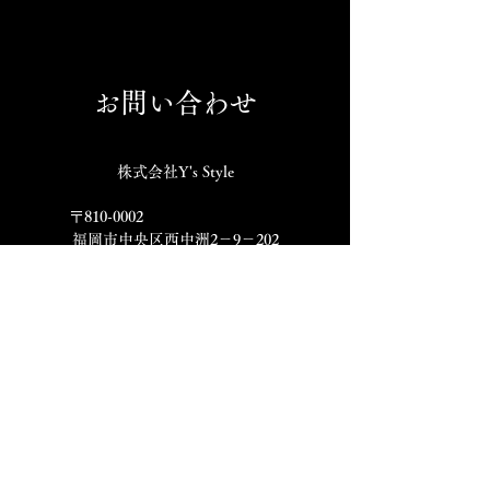
お問い合わせ
株式会社Y's Style
〒810-0002
福岡市中央区西中洲2－9－202
​ご予約は各店舗ページの
店舗情報欄をご確認ください。
​各店舗 Instagram
​すし処
炭火焼鳥
焼鳥割烹
ワイズ商店
西の隠れ
十炭
NEO JYUTAN