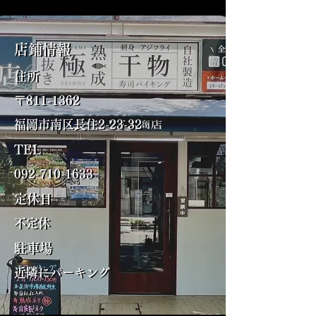
店鋪情報​
店鋪情報​
​住所
​
住所
〒811‐1362
〒811‐1362
福岡市南区長住2-23-32
福岡市南区長住2-23-32
TEL
TEL
092-710-1633
092-710-1633
定休日
定休日
不定休
不定休
駐車場
駐車場
近隣にパーキング
近隣にパーキング