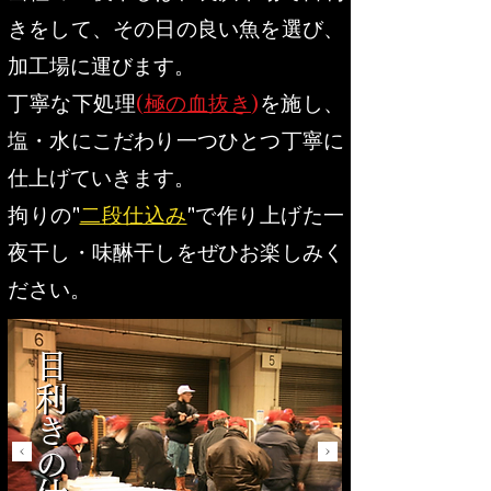
きをして、その日の良い魚を選び、
加工場に運びます。
丁寧な下処理
(
極の血抜き
)
を施し、
塩・水にこだわり一つひとつ丁寧に
仕上げていきます。
拘りの"
二段仕込み
"で作り上げた一
夜干し・味醂干しをぜひお楽しみく
ださい。
​ 目利きの仕入れ
​ 目利きの仕入れ