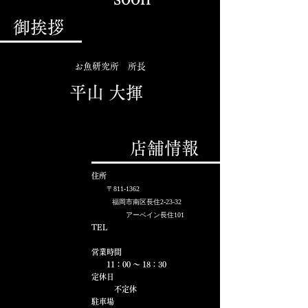
御挨拶
お魚研究所 所長
平山 大揮
店舗情報
住所
〒811-1362
​福岡市南区長住2-23-32
アーベイン長住101
TEL
営業時間
​ 11：00 ～ 18：30
定休日
不定休
駐車場