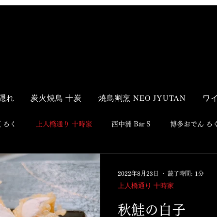
隠れ
炭火焼鳥 十炭
焼鳥割烹 NEO JYUTAN
ワ
 ろく
上人橋通り 十時家
西中洲 Bar S
博多おでん ろ
洋食
鮨
焼鳥
居酒屋
2022年8月23日
読了時間: 1分
上人橋通り 十時家
秋鮭の白子