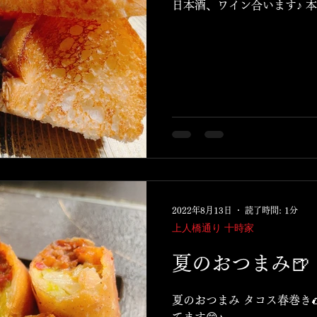
日本酒、ワイン合います♪ 本
2022年8月13日
読了時間: 1分
上人橋通り 十時家
夏のおつまみ🍺
夏のおつまみ タコス春巻き