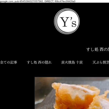
google.com, pub-9545266327057582, DIRECT, f08c47fec0942fa0
すし処 西の
全ての記事
すし処 西の隠れ
炭火焼鳥 十炭
天ぷら割烹
NEO JYUTAN
ワイズ商店
Y's Style
和食