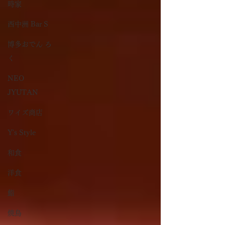
時家
西中洲 Bar S
博多おでん ろ
く
NEO
JYUTAN
ワイズ商店
Y's Style
和食
洋食
鮨
焼鳥