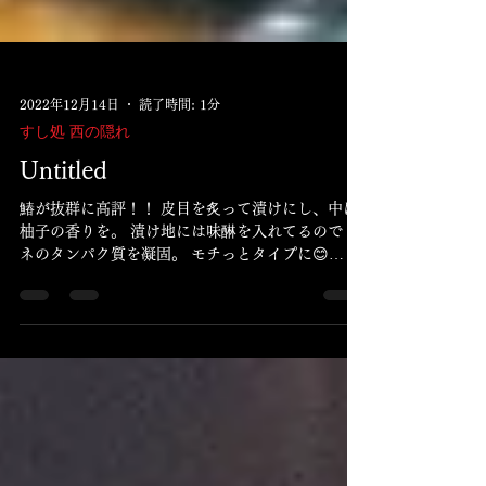
2022年12月14日
読了時間: 1分
すし処 西の隠れ
Untitled
鰆が抜群に高評！！ 皮目を炙って漬けにし、中に
柚子の香りを。 漬け地には味醂を入れてるので タ
ネのタンパク質を凝固。 モチっとタイプに😊
TEL：092-761-5557 年末年始営業致します😊 年
明け3.4.5日お休み致します。 本日も宜しくお願い
致します☺️ すし処...