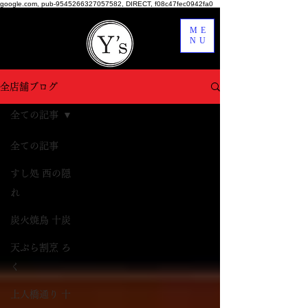
google.com, pub-9545266327057582, DIRECT, f08c47fec0942fa0
ME
NU
全店舗ブログ
全ての記事
全ての記事
すし処 西の隠
れ
炭火焼鳥 十炭
天ぷら割烹 ろ
く
上人橋通り 十