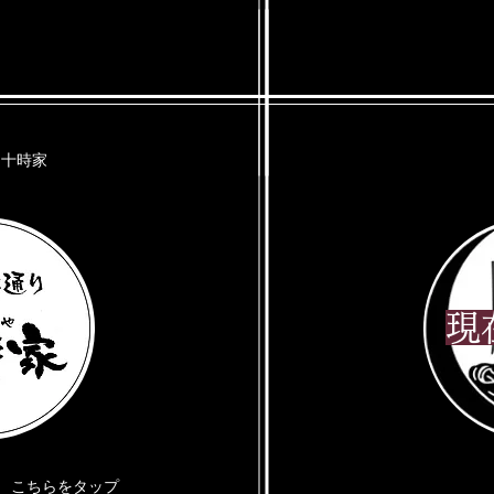
 十時家
​
​こちらをタップ