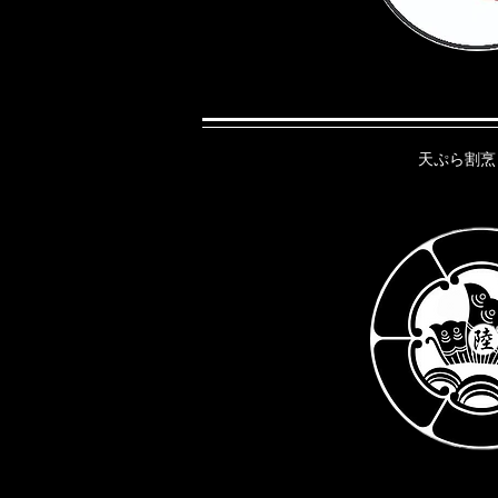
​天ぷら割