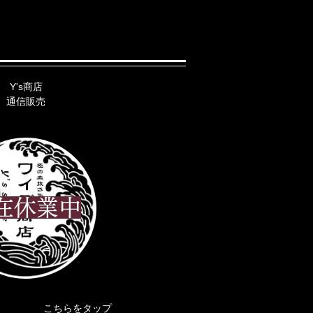
Y's商店
​通信販売
現在休業中
​こちらをタップ