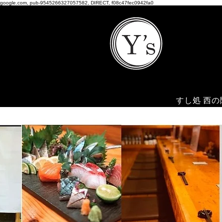
google.com, pub-9545266327057582, DIRECT, f08c47fec0942fa0
すし処 西の