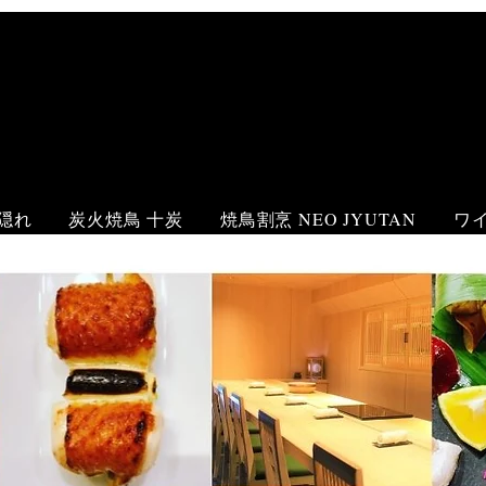
隠れ
炭火焼鳥 十炭
焼鳥割烹 NEO JYUTAN
ワ