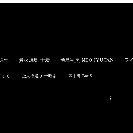
隠れ
炭火焼鳥 十炭
焼鳥割烹 NEO JYUTAN
ワ
 ろく
上人橋通り 十時家
西中洲 Bar S
s Style
和食
洋食
鮨
焼鳥
居酒屋