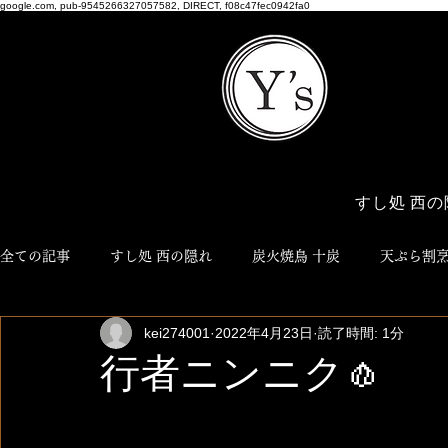
google.com, pub-9545266327057582, DIRECT, f08c47fec0942fa0
すし処 西の
全ての記事
すし処 西の隠れ
炭火焼鳥 十炭
天ぷら割烹
kei274001
2022年4月23日
読了時間: 1分
博多おでん ろく
NEO JYUTAN
ワイズ商店
Y'
行者ニンニク🧄