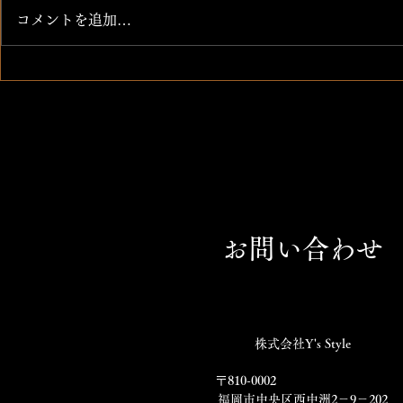
北海道 つ
コメントを追加…
太刀魚 アスパラ巻き天ぷら
お問い合わせ
株式会社Y's Style
〒810-0002
福岡市中央区西中洲2－9－202