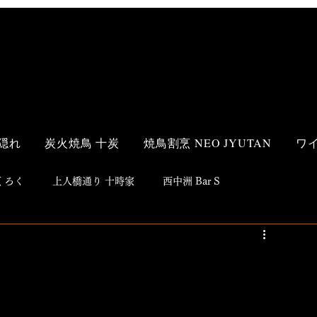
隠れ
炭火焼鳥 十炭
焼鳥割烹 NEO JYUTAN
ワ
 ろく
上人橋通り 十時家
西中洲 Bar S
s Style
和食
洋食
鮨
焼鳥
居酒屋