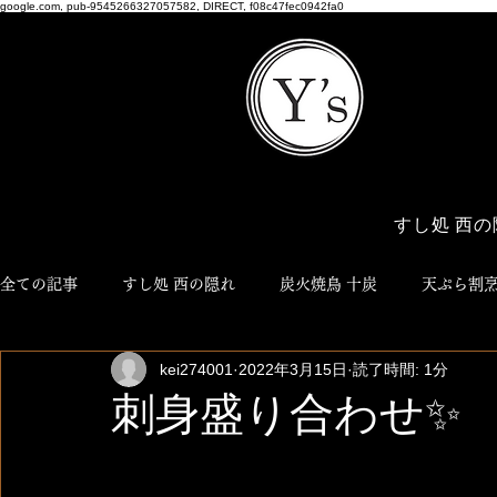
google.com, pub-9545266327057582, DIRECT, f08c47fec0942fa0
すし処 西の
全ての記事
すし処 西の隠れ
炭火焼鳥 十炭
天ぷら割烹
kei274001
2022年3月15日
読了時間: 1分
博多おでん ろく
NEO JYUTAN
ワイズ商店
Y'
刺身盛り合わせ✨