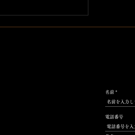
対馬 鯖寿司
ぶ貝
名前
電話番号