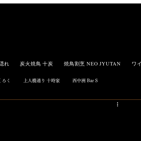
隠れ
炭火焼鳥 十炭
焼鳥割烹 NEO JYUTAN
ワ
 ろく
上人橋通り 十時家
西中洲 Bar S
s Style
和食
洋食
鮨
焼鳥
居酒屋