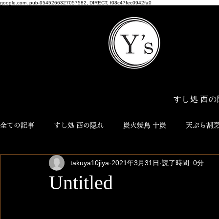
google.com, pub-9545266327057582, DIRECT, f08c47fec0942fa0
すし処 西の
全ての記事
すし処 西の隠れ
炭火焼鳥 十炭
天ぷら割烹
takuya10jiya
2021年3月31日
読了時間: 0分
博多おでん ろく
NEO JYUTAN
ワイズ商店
Y'
Untitled