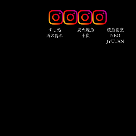
​すし処
炭火焼鳥
焼鳥割烹
西の隠れ
十炭
NEO
JYUTAN