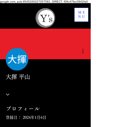
google.com, pub-9545266327057582, DIRECT, f08c47fec0942fa0
ME
NU
その他
大揮 平山
プロフィール
登録日： 2024年1月6日